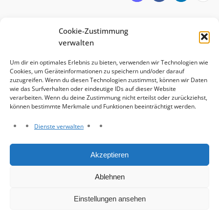
Cookie-Zustimmung
verwalten
Um dir ein optimales Erlebnis zu bieten, verwenden wir Technologien wie
Cookies, um Geräteinformationen zu speichern und/oder darauf
zuzugreifen. Wenn du diesen Technologien zustimmst, können wir Daten
wie das Surfverhalten oder eindeutige IDs auf dieser Website
verarbeiten. Wenn du deine Zustimmung nicht erteilst oder zurückziehst,
können bestimmte Merkmale und Funktionen beeinträchtigt werden.
Dienste verwalten
Haftungsausschluss
Akzeptieren
Datenschutzerklärung
Impressum
Ablehnen
Cookie-Richtlinie (EU)
Einstellungen ansehen
© Grosse Viersener Karnevalsgesellschaft e. V. 2026.
Intuition
theme by CPOThemes.