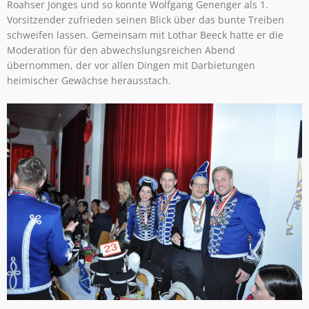
Roahser Jonges und so konnte Wolfgang Genenger als 1.
Vorsitzender zufrieden seinen Blick über das bunte Treiben
schweifen lassen. Gemeinsam mit Lothar Beeck hatte er die
Moderation für den abwechslungsreichen Abend
übernommen, der vor allen Dingen mit Darbietungen
heimischer Gewächse herausstach.