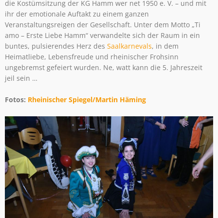
die Kostümsitzung der KG Hamm wer net 1950 e. V. – und mit
ihr der emotionale Auftakt zu einem ganzen
Veranstaltungsreigen der Gesellschaft. Unter dem Motto „Ti
amo – Erste Liebe Hamm“ verwandelte sich der Raum in ein
buntes, pulsierendes Herz des
Saalkarnevals
, in dem
Heimatliebe, Lebensfreude und rheinischer Frohsinn
ungebremst gefeiert wurden. Ne, watt kann die 5. Jahreszeit
jeil sein …
Fotos:
Rheinischer Spiegel/Martin Häming