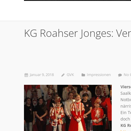
KG Roahser Jonges: Ve
Januar 9, 2018
GVK
Impressionen
No 
Viers
Saalk
Notbu
närri
Ein T
doch 
KG R