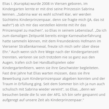
Elias I. (Kuropka) wurde 2008 in Viersen geboren, im
Kindergarten lernte er mit drei seine Prinzessin Sabrina
kennen. „Sabrina war es wohl schnell klar, wir werden
Süchtelns Kinderprinzenpaar, denn sie fragte mich (JA, das ist
wahr!“) ob ich mir das vorstellen könnte mit ihr das
Prinzenspiel zu machen“, so Elias in seinem Lebenslauf. „Da ich
zum damaligen Zeitpunkt bereits einige Karnevalserfahrung
hatte sammeln können, mit dem Freundeskreis Hofmann im
Viersener Straßenkarneval, freute ich mich sehr über diese
Ehr.“ Auch wenn sich ihre Wege nach der Kindergartenzeit
trennten, verloren sie sich trotzdem nie so ganz aus den
Augen, trafen sich bei Handballspielen oder
Kindergartenfeiern, wenn sie ihre Geschwister begleiteten.
Fast drei Jahre hat Elias warten müssen, dass sie ihre
Bewerbung zum Kinderprinzenpaar abgeben konnten und der
Traum in Erfüllung ging. Seit dem Sommer bin ich ja nun auch
schulisch mit Sabrina wieder vereint“, so Elias, „denn wir
besuchen beide die 5c von der AFG. Ich bin sehr gespannt und
aufgeregt auf unsere Zeit als Kinderprinzenpaar.“