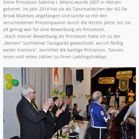
Seine Prinzessin Sabrina I. (Manz) wurde 2007 in Viersen
geboren. Im Jahr 2014 hat sie als Tanzmariechen der KG De
Brook Müerkes angefangen und tanzte so mit den
verschiedenen Prinzenpaaren durch die letzten Jahre, bis sie
alt genug war für eine Bewerbung als Prinzessin.
„Nach meiner Bewerbung als Prinzessin habe ich zu der
„kleinen“ Süchtelner Tanzgarde gewechselt, wo ich fleißig
weiter trainiere“, berichtet die baldige Prinzessin. Tanzen,
lesen und reiten zählen zu ihren Lieblingshobbys.