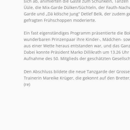
sich ab, animierten die Gäste zum Schunkeln, Tanzen 
Üüle, die Mix-Garde Dülken/Süchteln, der Fauth-Nachw
Garde und „Dä kölsche Jung“ Detlef Belk, der zudem 
gefragten Frühschoppen moderierte.
Ein fast eigenständiges Programm präsentierte die Boi
wunderbaren Prinzenpaar ihre Kinder-, Mädchen- sowi
aus einer Wette heraus entstanden war, und das Ganz
Dabei konnte Präsident Marko Dillikrath um 13.26 Uhr
Aufnahme des 50. Mitglieds der geschätzten Gesellscha
Den Abschluss bildete die neue Tanzgarde der Grossen 
Trainerin Mareike Krüger, die gekonnt auf den Bretter
(re)