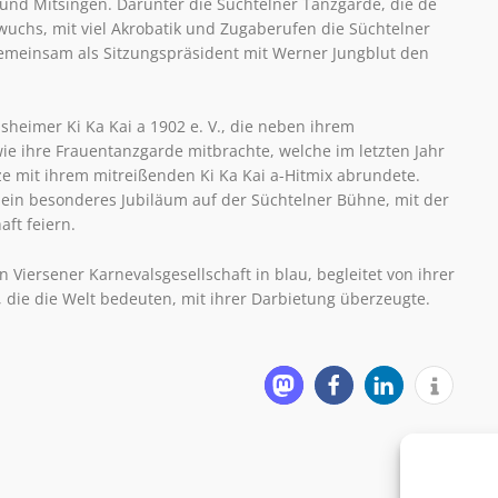
und Mitsingen. Darunter die Süchtelner Tanzgarde, die de
uchs, mit viel Akrobatik und Zugaberufen die Süchtelner
gemeinsam als Sitzungspräsident mit Werner Jungblut den
sheimer Ki Ka Kai a 1902 e. V., die neben ihrem
e ihre Frauentanzgarde mitbrachte, welche im letzten Jahr
e mit ihrem mitreißenden Ki Ka Kai a-Hitmix abrundete.
 ein besonderes Jubiläum auf der Süchtelner Bühne, mit der
ft feiern.
Viersener Karnevalsgesellschaft in blau, begleitet von ihrer
, die die Welt bedeuten, mit ihrer Darbietung überzeugte.