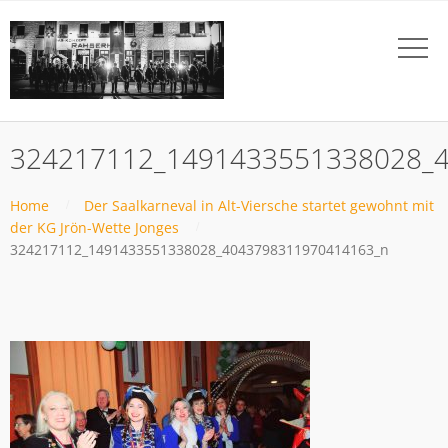
324217112_1491433551338028_
Home
Der Saalkarneval in Alt-Viersche startet gewohnt mit
der KG Jrön-Wette Jonges
324217112_1491433551338028_4043798311970414163_n