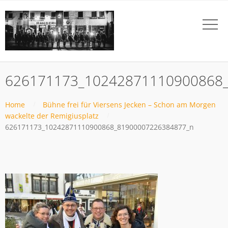
626171173_10242871110900868
Home
Bühne frei für Viersens Jecken – Schon am Morgen
wackelte der Remigiusplatz
626171173_10242871110900868_81900007226384877_n