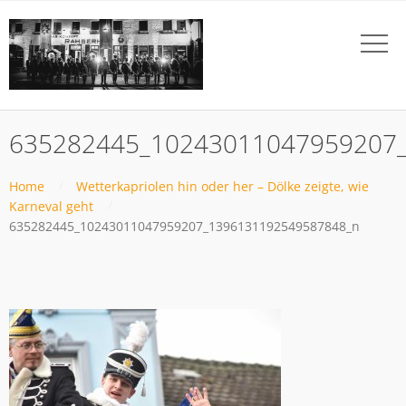
635282445_10243011047959207
Home
Wetterkapriolen hin oder her – Dölke zeigte, wie
Karneval geht
635282445_10243011047959207_1396131192549587848_n