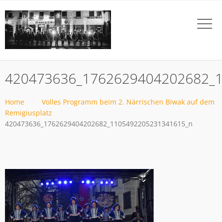
420473636_1762629404202682_
Home
Volles Programm beim 2. Närrischen Biwak auf dem
Remigiusplatz
420473636_1762629404202682_1105492205231341615_n