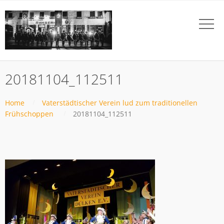
20181104_112511
Home
Vaterstädtischer Verein lud zum traditionellen
Frühschoppen
20181104_112511