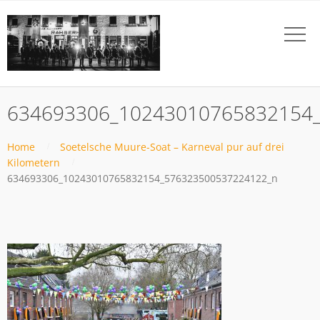
634693306_10243010765832154
Home
Soetelsche Muure-Soat – Karneval pur auf drei
Kilometern
634693306_10243010765832154_576323500537224122_n