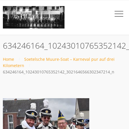
634246164_10243010765352142
Home
Soetelsche Muure-Soat – Karneval pur auf drei
Kilometern
634246164_10243010765352142_3021646566302347214_n