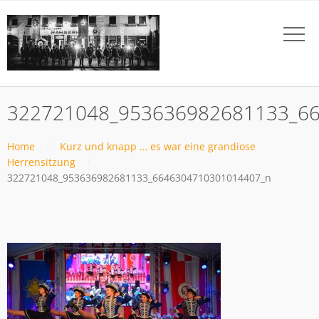
322721048_953636982681133_6
Home
Kurz und knapp … es war eine grandiose
Herrensitzung
322721048_953636982681133_6646304710301014407_n