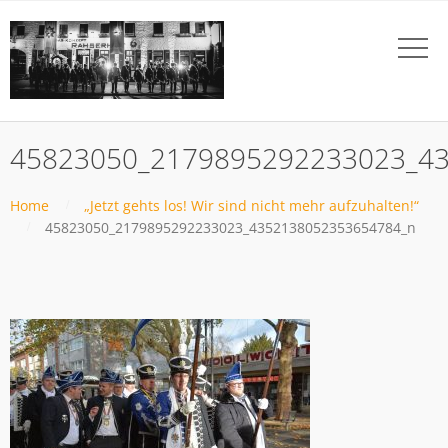
45823050_2179895292233023_4
Home
„Jetzt gehts los! Wir sind nicht mehr aufzuhalten!“
45823050_2179895292233023_4352138052353654784_n