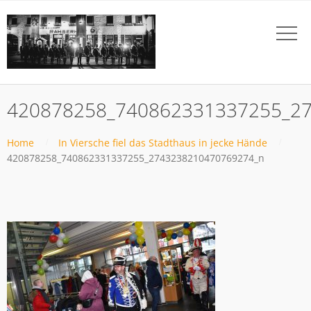
420878258_740862331337255_2
Home
In Viersche fiel das Stadthaus in jecke Hände
420878258_740862331337255_2743238210470769274_n