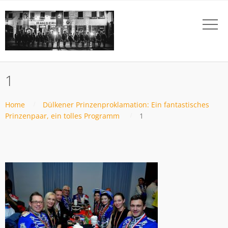
1
Home
Dülkener Prinzenproklamation: Ein fantastisches
Prinzenpaar, ein tolles Programm
1