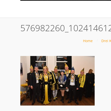
576982260_102414612
Home
Drei 