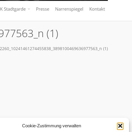
K Stadtgarde
Presse
Narrenspiegel
Kontakt
77563_n (1)
2260_10241461274455838_3898100469636977563_n (1)
Cookie-Zustimmung verwalten