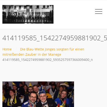
414119585_1542274959881902_
Home
Die Blau-Wette Jonges sorgten für einen
mitreißenden Zauber in der Manege
414119585_1542274959881902_5935257597366009400_n