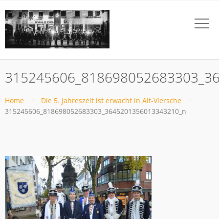
315245606_818698052683303_3
Home
Die 5. Jahreszeit ist erwacht in Alt-Viersche
315245606_818698052683303_3645201356013343210_n