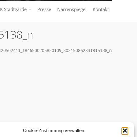
K Stadtgarde
Presse
Narrenspiegel
Kontakt
5138_n
420502411_1846500205820109_302150862831815138_n
Cookie-Zustimmung verwalten