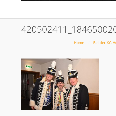
420502411_18465002
Home
Bei der KG H