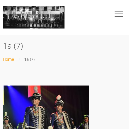
1a (7)
Home
1a (7)