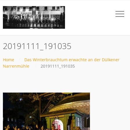
20191111_191035
Home
Das Winterbrauchtum erwachte an der Dülkener
Narrenmühle
20191111_191035